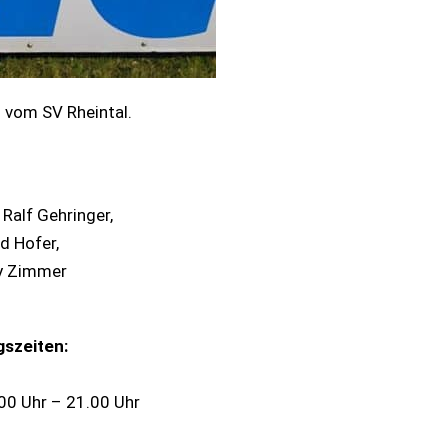
n vom SV Rheintal.
Ralf Gehringer,
d Hofer,
ry Zimmer
gszeiten:
00 Uhr – 21.00 Uhr