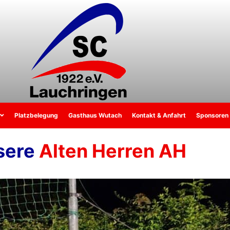
Platzbelegung
Gasthaus Wutach
Kontakt & Anfahrt
Sponsoren
sere
Alten Herren AH